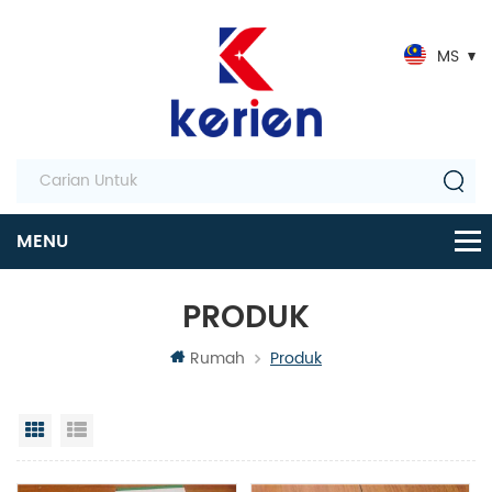
MS
PRODUK
Rumah
Produk
Paparan grid
Senarai semak