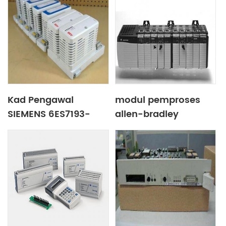
Kad Pengawal
modul pemproses
SIEMENS 6ES7193-
allen-bradley
4CA30-0AA0
1746RT25C