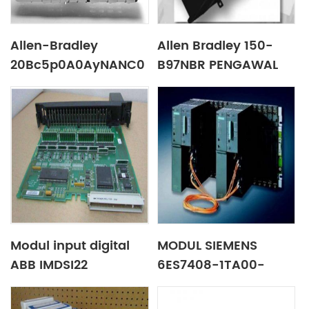
Allen-Bradley
Allen Bradley 150-
20Bc5p0A0AyNANC0
B97NBR PENGAWAL
PowerFlex 700 AC
MOTOR PINTAR
Drive
Modul input digital
MODUL SIEMENS
ABB IMDSI22
6ES7408-1TA00-
7AA0