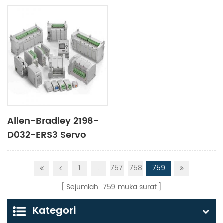
ERS3
Allen-Bradley 2198-
D032-ERS3 Servo
Motor
1
...
757
758
759
Sejumlah
759
muka surat
Kategori