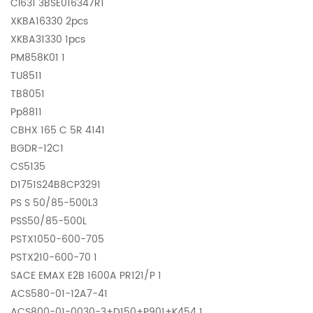
CI631 3BSE016347R1
XKBA16330 2pcs
XKBA31330 1pcs
PM858K01 1
TU8511
TB8051
Pp8811
CBHX 165 C 5R 4141
BGDR-12C1
CS5135
D1751S24B8CP3291
PS S 50/85-500L3
PSS50/85-500L
PSTX1050-600-705
PSTX210-600-70 1
SACE EMAX E2B 1600A PR121/P 1
ACS580-01-12A7-41
ACS800-01-0030-3+D150+P901+K454 1