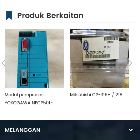
Produk Berkaitan
Modul pemproses
Mitsubishi CP-316H / 218
Mi
YOKOGAWA NFCP501-
Co
W05/NFCP501W05
mu
mempercepatkan
penghantaran
MELANGGAN