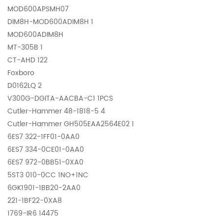
MOD600APSMH07
DIM8H-MOD600ADIM8H 1
MOD600ADIM8H
MT-305B 1
CT-AHD 122
Foxboro
D0162LQ 2
V300G-DGITA-AACBA-C1 1PCS
Cutler-Hammer 48-1818-5 4
Cutler-Hammer GH505EAA2564E02 1
6ES7 322-1FF01-0AA0
6ES7 334-0CE01-0AA0
6ES7 972-0BB51-0XA0
5ST3 010-0CC 1NO+1NC
6GK1901-1BB20-2AA0
221-1BF22-0XA8
1769-IR6 14475