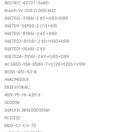
6ES7417-4XT07-0AB0
Busch SV 1016 C 000 IHZZ
6SE7021-3TB61-Z K11+G93+D99
6SE7011-5EP50-Z C13+G91
6SE7021-8TB61-Z K11+D99
6SE7023-8TD61-Z K11+G93+D99
6SE7021-0EA61-Z K11
6SE7024-7ED61-Z K11+G93+D99
ACS800-104-0580-7+C126+E205+V991
81001-451-63-R
HMCP600L6
E82EV113K4C
469-P5-HI-A20-E
SD200K
DSPU131 3BSE000355R1
PCD232
MDS-C1-CV-75