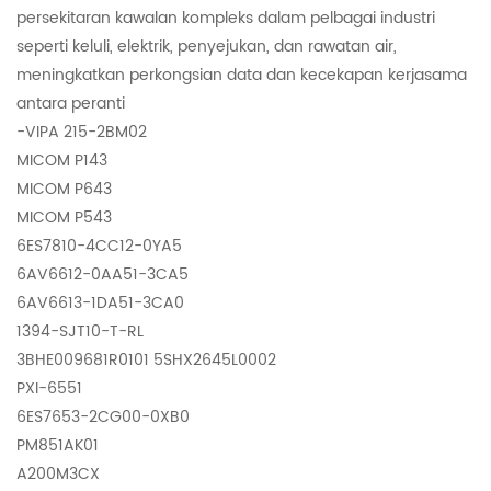
persekitaran kawalan kompleks dalam pelbagai industri
seperti keluli, elektrik, penyejukan, dan rawatan air,
meningkatkan perkongsian data dan kecekapan kerjasama
antara peranti
-VIPA 215-2BM02
MICOM P143
MICOM P643
MICOM P543
6ES7810-4CC12-0YA5
6AV6612-0AA51-3CA5
6AV6613-1DA51-3CA0
1394-SJT10-T-RL
3BHE009681R0101 5SHX2645L0002
PXI-6551
6ES7653-2CG00-0XB0
PM851AK01
A200M3CX