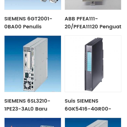
SIEMENS 6GT2001-
ABB PFEA111-
0BA00 Penulis
20/PFEA11120 Penguat
pembaca
tegangan
SIEMENS 6SL3210-
Suis SIEMENS
1PE23-3AL0 Baru
6GK5416-4GR00-
dalam stok
2AM2