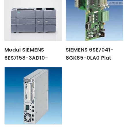
Modul SIEMENS
SIEMENS 6SE7041-
6ES7158-3AD10-
8GK85-0LA0 Plat
0XA0
pencetus