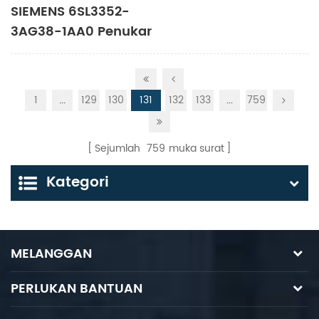
SIEMENS 6SL3352-
3AG38-1AA0 Penukar
frekuensi
1
...
129
130
131
132
133
...
759
Sejumlah
759
muka surat
Kategori
MELANGGAN
PERLUKAN BANTUAN