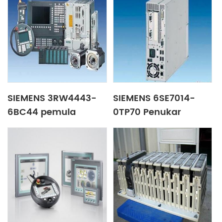
SIEMENS 3RW4443-
SIEMENS 6SE7014-
6BC44 pemula
0TP70 Penukar
lembut
frekuensi