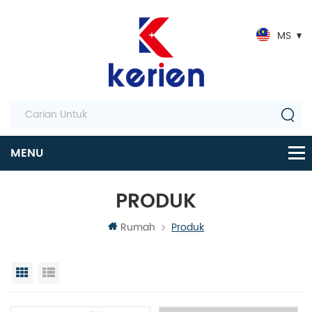
MS
PRODUK
Rumah
Produk
Paparan grid
Senarai semak