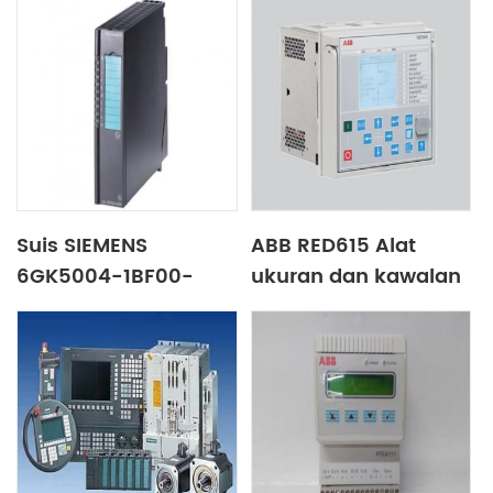
Suis SIEMENS
ABB RED615 Alat
6GK5004-1BF00-
ukuran dan kawalan
1AB2
perlindungan
penyuap