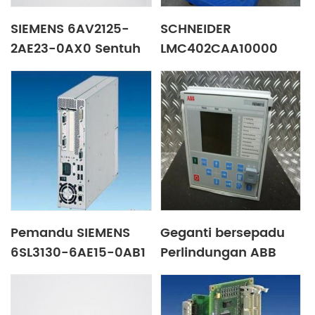
SIEMENS 6AV2125-
SCHNEIDER
2AE23-0AX0 Sentuh
LMC402CAA10000
Panel Berbilang
Pengawal gerakan
paksi
Pemandu SIEMENS
Geganti bersepadu
6SL3130-6AE15-0AB1
Perlindungan ABB
AWT440