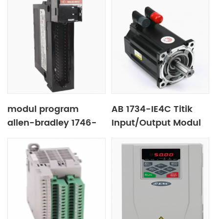
modul program
AB 1734-IE4C Titik
allen-bradley 1746-
Input/Output Modul
HSCEPLC
Input Semasa
Ketumpatan Tinggi 4
Saluran