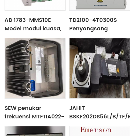
AB 1783-MMS10E
TD2100-4T0300S
Model modul kuasa,
Penyongsang
parameter dan
Bekalan Air Tekanan
spesifikasi
Malar Emerson
SEW penukar
JAHIT
frekuensi MTF11A022-
BSKF202DS56L/B/TF/R
503-P10A-20