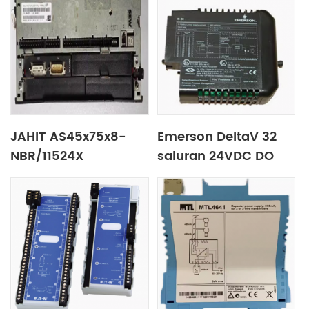
JAHIT AS45x75x8-
Emerson DeltaV 32
NBR/11524X
saluran 24VDC DO
modul KJ3204X1-BA1
VE4002S1T2B6