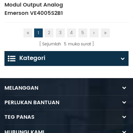
Modul Output Analog
Emerson VE4005S2B1
1
2
3
4
5
Sejumlah
5
muka surat
Kategori
MELANGGAN
PERLUKAN BANTUAN
TEG PANAS
HUBUNGI KAMI