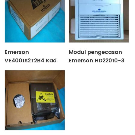
Emerson
Modul pengecasan
VE4001S2T2B4 Kad
Emerson HD22010-3
input bebas
Modul kuasa skrin
DC