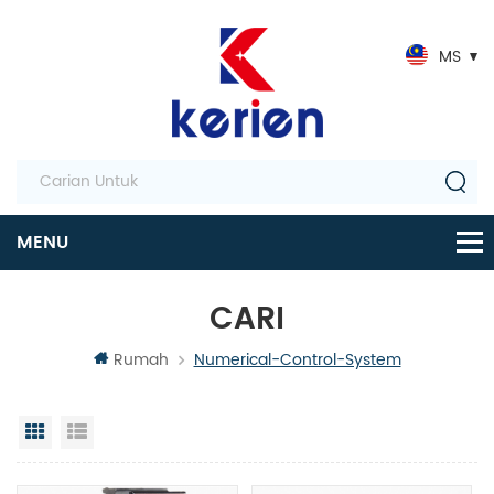
MS
CARI
Rumah
Numerical-Control-System
Paparan grid
Senarai semak