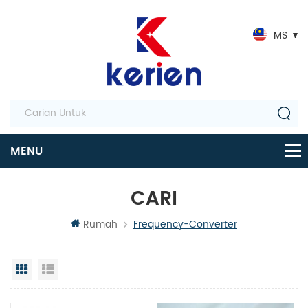
MS
CARI
Rumah
Frequency-Converter
Paparan grid
Senarai semak