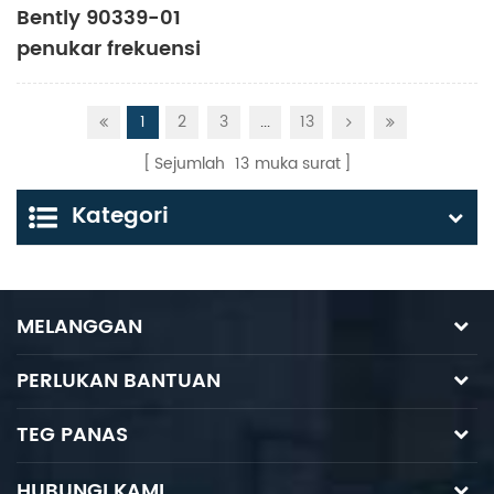
Bently 90339-01
penukar frekuensi
1
2
3
...
13
Sejumlah
13
muka surat
Kategori
MELANGGAN
PERLUKAN BANTUAN
TEG PANAS
HUBUNGI KAMI